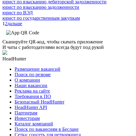
юрист по взысканию дебиторской задолженности
юрист по взысканию задолженности
юрист по ВЭД
юрист по государственным закупкам
1
2
дальше
Сканируйте QR-код, чтобы скачать приложение
И чаты с работодателями всегда будут под рукой
HeadHunter
Размещение вакансий
Поиск по резюме
О компании
Наши вакансии
Реклама на сайте
Требования к ПО
Безопасный HeadHunter
HeadHunter API
Партнерам
Инвесторам
Каталог компаний
Поиск по вакансиям в Беслане
Сетка: соцсеть для нетворкинга