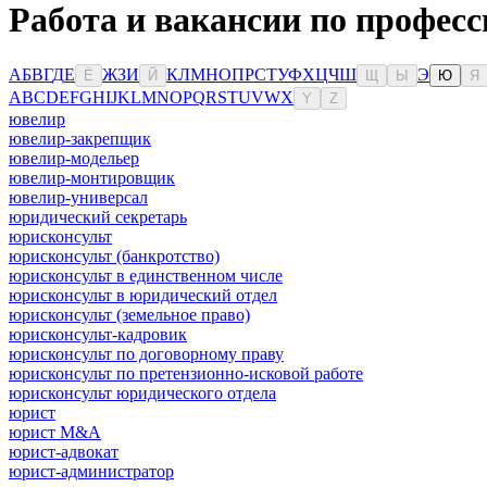
Работа и вакансии по професс
А
Б
В
Г
Д
Е
Ж
З
И
К
Л
М
Н
О
П
Р
С
Т
У
Ф
Х
Ц
Ч
Ш
Э
Ё
Й
Щ
Ы
Ю
Я
A
B
C
D
E
F
G
H
I
J
K
L
M
N
O
P
Q
R
S
T
U
V
W
X
Y
Z
ювелир
ювелир-закрепщик
ювелир-модельер
ювелир-монтировщик
ювелир-универсал
юридический секретарь
юрисконсульт
юрисконсульт (банкротство)
юрисконсульт в единственном числе
юрисконсульт в юридический отдел
юрисконсульт (земельное право)
юрисконсульт-кадровик
юрисконсульт по договорному праву
юрисконсульт по претензионно-исковой работе
юрисконсульт юридического отдела
юрист
юрист M&A
юрист-адвокат
юрист-администратор