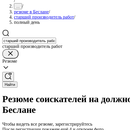
/
/
...
резюме в Беслане
/
старший производитель работ
/
полный день
старший производитель работ
Резюме
Найти
Резюме соискателей на должно
Беслане
Чтобы видеть все резюме, зарегистрируйтесь
После регистрации покажем ещё 4 и откроем фото