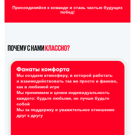
Присоединяйся к команде и стань частью будущих
побед!
Мы создаем атмосферу, в которой работать
и взаимодействовать так же просто и фаново,
как в любимой игре
Мы принимаем и ценим индивидуальность
каждого: будьте любыми, но лучше будьте
собой
Мы за поддержку и уважительное отношение
друг к другу