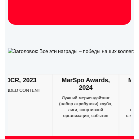
023
MarSpo Awards,
MarSpo Awa
2024
2024
NTENT
Лучший мерчендайзинг
Лучший спонсор
(набор атрибутики) клуба,
рекламный ро
лиги, спортивной
в рамках партне
организации, события
с клубом / организ
событием