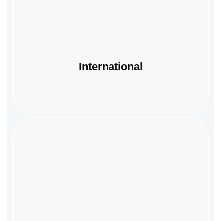
International
International
IT