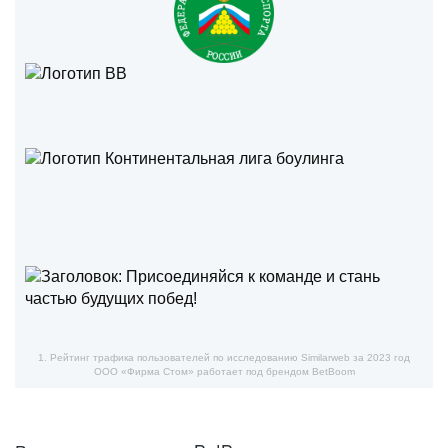
1. Рейтинг трафика пользователей по исследованию Similarweb за 2023 год
ООО «Фирма Стом» работает под брендом BetBoom