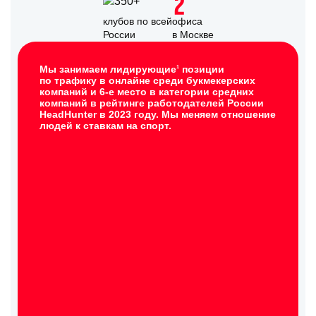
клубов по всей
офиса
России
в Москве
Мы занимаем лидирующие
позиции
1
по трафику в онлайне среди букмекерских
компаний и 6-е место в категории средних
компаний в рейтинге работодателей России
HeadHunter в 2023 году. Мы меняем отношение
людей к ставкам на спорт.