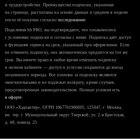
тратите много времени на поиск и вручную поднимаете
и трудоустройства. Преимущества подписки, указанные
резюме
на странице, рассчитаны на основе данных в среднем в неделю
после её покупки согласно
хотите сравнить себя с конкурентами и оценить шансы
исследованию
Подключая hh PRO, вы подтверждаете, что ознакомились
с условиями подписки и согласны с ними. Подписка даёт доступ
к функциям сервиса на срок, указанный при оформлении. Если
не отменить подписку, она автоматически продлится на тот же
срок. Вы имеете право в любое время отменить подписку
в личном кабинете — доступ к услугам сохранится до конца
оплаченного периода. Все платежи за подписку являются
окончательными и не подлежат возврату, кроме случаев,
предусмотренных законодательством. Полные условия есть
в оферте
ООО «Хэдхантер», ОГРН 1067761906805, 125047, г. Москва,
вн. тер. г. Муниципальный округ Тверской, ул. 2-я Брестская,
д. 48, помещ. 25